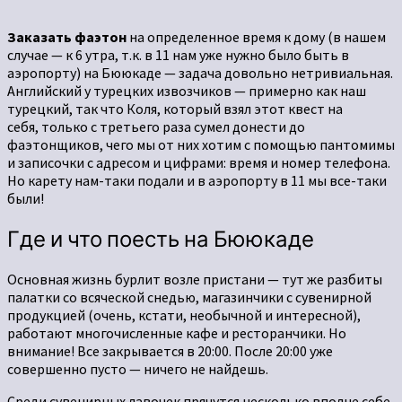
Заказать фаэтон
на определенное время к дому (в нашем
случае — к 6 утра, т.к. в 11 нам уже нужно было быть в
аэропорту) на Бююкаде — задача довольно нетривиальная.
Английский у турецких извозчиков — примерно как наш
турецкий, так что Коля, который взял этот квест на
себя, только с третьего раза сумел донести до
фаэтонщиков, чего мы от них хотим с помощью пантомимы
и записочки с адресом и цифрами: время и номер телефона.
Но карету нам-таки подали и в аэропорту в 11 мы все-таки
были!
Где и что поесть на Бююкаде
Основная жизнь бурлит возле пристани — тут же разбиты
палатки со всяческой снедью, магазинчики с сувенирной
продукцией (очень, кстати, необычной и интересной),
работают многочисленные кафе и ресторанчики. Но
внимание! Все закрывается в 20:00. После 20:00 уже
совершенно пусто — ничего не найдешь.
Среди сувенирных лавочек прячутся несколько вполне себе