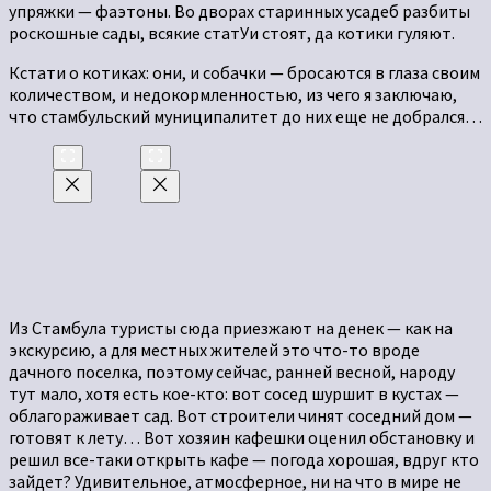
упряжки — фаэтоны. Во дворах старинных усадеб разбиты
роскошные сады, всякие статУи стоят, да котики гуляют.
Кстати о котиках: они, и собачки — бросаются в глаза своим
количеством, и недокормленностью, из чего я заключаю,
что стамбульский муниципалитет до них еще не добрался…
Из Стамбула туристы сюда приезжают на денек — как на
экскурсию, а для местных жителей это что-то вроде
дачного поселка, поэтому сейчас, ранней весной, народу
тут мало, хотя есть кое-кто: вот сосед шуршит в кустах —
облагораживает сад. Вот строители чинят соседний дом —
готовят к лету… Вот хозяин кафешки оценил обстановку и
решил все-таки открыть кафе — погода хорошая, вдруг кто
зайдет? Удивительное, атмосферное, ни на что в мире не