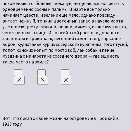
похожее место: больше, пожалуй, нигде нельзя встретить
одновременно сосны и пальмы. В марте все только
начинает цвести, и зелени еще мало, однако повсюду
витает нежный, тонкий цветочный запах: в начале марта
уже вовсю цветут яблони, вишни, мимоза, и еще куча всего,
чего я не знаю в лицо. И ко всей этой роскоши добавьте
запах моря и крики чаек, весенний гомон птиц, карканье
ворон, кудахтанье кур из соседского курятника, гогот гусей,
топот конских копыт по мостовой, лай собак и пение
муэдзина с минарета из соседнего двора — где еще есть
такое место на земле?
Вот что писал о своей жизни на острове Лев Троцкий в
1933 году: