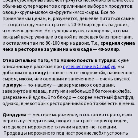
обычных супермаркетов с приличным выбором продуктов:
овощи-крупы-молочка-фрукты-мясо-сыры. Все по
приемлемым ценам, и, разумеется, дешевле питаться самим
— тогда на еду можно тратить 20-30 лир в день на двоих,
что очень дешево. Но турецкая кухня так хороша, что мы
каждый вечер ужинали в одной из кафешек близ пристани,
и оставляли там по 80-100 лир на двоих. Т.е.,
средняя сумма
чека в ресторане за ужин на Бююкаде — 40-50 лир
.
Относительно того, что можно поесть в Турции:
к уже
описанному в рассказе про
путешествие в Стамбул
, мы
добавим сюда
пицу
(тонкое тесто «лодочкой», начиненное
сыром, мясом, или овощами и запеченное — очень вкусно)
и
дюрун
— по-нашему — шаверма: мясо с овощами,
завернутое в лаваш, питу или небольшой батончик хлеба,
разрезанный вдоль. Это блюдо — скорее местный фастфуд,
однако, в некоторых ресторанчиках оно также есть в меню.
Дондурма
— местное мороженое, в состав которого, если
верить путеводителям, входит экстракт корня орхидеи,
что делает мороженое тягучим и долго-не-тающим.
Продавцы мороженого под настроение любят устроить