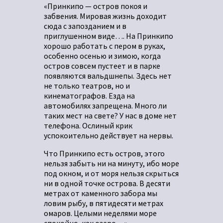
«Принкипо — остров покоя и
забвения. Мировая жизнь доходит
сюда с запозданием и в
приглушенном виде…. На Принкипо
хорошо работать с пером в руках,
особенно осенью и зимою, когда
остров совсем пустеет и в парке
появляются вальдшнепы. Здесь нет
не только театров, но и
кинематографов. Езда на
автомобилях запрещена. Много ли
таких мест на свете? У нас в доме нет
телефона. Ослиный крик
успокоительно действует на нервы.
Что Принкипо есть остров, этого
нельзя забыть ни на минуту, ибо море
под окном, и от моря нельзя скрыться
ни в одной точке острова. В десяти
метрах от каменного забора мы
ловим рыбу, в пятидесяти метрах
омаров. Целыми неделями море
спокойно, как озеро…»