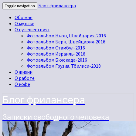
Блог фрилансера
Toggle navigation
Обо мне
О музыке
О путешествиях
Фотоальбом Ньон, Швейцария-2016
Фотоальбом Берн, Швейцария-2016
Фотоальбом Стамбул-2016
Фотоальбом Израиль-2016
Фотоальбом Бююкада-2016
Фотоальбом Грузия. Тбилиси-2018
О жизни
О работе
О кофе
Блог фрилансера
Записки свободного человека