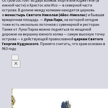
Остров состоит из двух холмов: Йорги или Юджетепе (в
южной части) и Христос или Исо — в северной части
острова. В долине между холмами находится церковь
и
монастырь Святого Николая (Айос-Николас
) и бывшая
ярмарочная площадь —
Луна Парк
, на которой сегодня
тоже есть несколько лоточков с сувениркой и ресторан.
Также от Луна Парка можно подняться по мощеной
дорожке на вершину южного холма — самую высокую точку
острова — к действующей православной
церкви Святого
Георгия Кудунского
. Принято считать, что храм основан в
963 году.