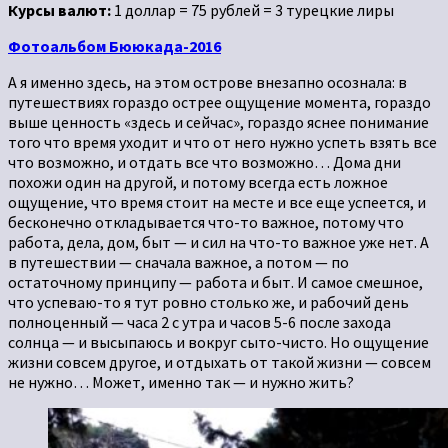
Курсы валют:
1 доллар = 75 рублей = 3 турецкие лиры
Фотоальбом Бююкада-2016
А я именно здесь, на этом острове внезапно осознала: в
путешествиях гораздо острее ощущение момента, гораздо
выше ценность «здесь и сейчас», гораздо яснее понимание
того что время уходит и что от него нужно успеть взять все
что возможно, и отдать все что возможно… Дома дни
похожи один на другой, и потому всегда есть ложное
ощущение, что время стоит на месте и все еще успеется, и
бесконечно откладывается что-то важное, потому что
работа, дела, дом, быт — и сил на что-то важное уже нет. А
в путешествии — сначала важное, а потом — по
остаточному принципу — работа и быт. И самое смешное,
что успеваю-то я тут ровно столько же, и рабочий день
полноценный — часа 2 с утра и часов 5-6 после захода
солнца — и высыпаюсь и вокруг сыто-чисто. Но ощущение
жизни совсем другое, и отдыхать от такой жизни — совсем
не нужно… Может, именно так — и нужно жить?