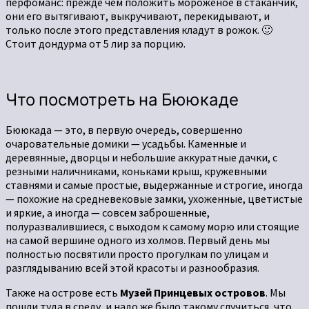
перфоманс: прежде чем положить мороженое в стаканчик,
они его вытягивают, выкручивают, перекидывают, и
только после этого представления кладут в рожок. 🙂
Стоит дондурма от 5 лир за порцию.
Что посмотреть на Бююкаде
Бююкада — это, в первую очередь, совершенно
очаровательные домики — усадьбы. Каменные и
деревянные, дворцы и небольшие аккуратные дачки, с
резными наличниками, коньками крыш, кружевными
ставнями и самые простые, выдержанные и строгие, иногда
— похожие на средневековые замки, ухоженные, цветистые
и яркие, а иногда — совсем заброшенные,
полуразвалившиеся, с выходом к самому морю или стоящие
на самой вершине одного из холмов. Первый день мы
полностью посвятили просто прогулкам по улицам и
разглядыванию всей этой красоты и разнообразия.
Также на острове есть
Музей Принцевых островов
. Мы
пошли туда в среду, и надо же было такому случиться, что