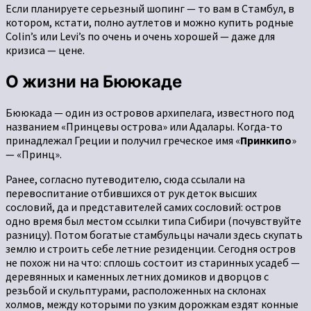
Если планируете серьезный шопинг — то вам в Стамбул, в
котором, кстати, полно аутлетов и можно купить родные
Colin’s или Levi’s по очень и очень хорошей — даже для
кризиса — цене.
О жизни на Бююкаде
Бююкада — один из островов архипелага, известного под
названием «Принцевы острова» или Адалары. Когда-то
принадлежал Греции и получил греческое имя «
Принкипо
»
— «Принц».
Ранее, согласно путеводителю, сюда ссылали на
перевоспитание отбившихся от рук деток высших
сословий, да и представителей самих сословий: остров
одно время был местом ссылки типа Сибири (почувствуйте
разницу). Потом богатые стамбульцы начали здесь скупать
землю и строить себе летние резиденции. Сегодня остров
не похож ни на что: сплошь состоит из старинных усадеб —
деревянных и каменных летних домиков и дворцов с
резьбой и скульптурами, расположенных на склонах
холмов, между которыми по узким дорожкам ездят конные