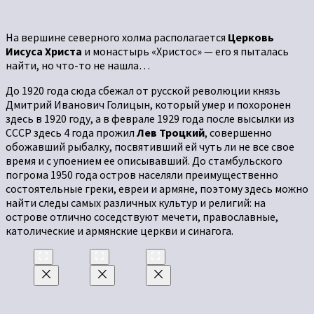
На вершине северного холма располагается
Церковь
Иисуса Христа
и монастырь «Христос» — его я пыталась
найти, но что-то не нашла…
До 1920 года сюда сбежал от русской революции князь
Дмитрий Иванович Голицын, который умер и похоронен
здесь в 1920 году, а в феврале 1929 года после высылки из
СССР здесь 4 года прожил
Лев Троцкий
, совершенно
обожавший рыбалку, посвятивший ей чуть ли не все свое
время и с упоением ее описывавший. До стамбульского
погрома 1950 года остров населяли преимущественно
состоятельные греки, евреи и армяне, поэтому здесь можно
найти следы самых различных культур и религий: на
острове отлично соседствуют мечети, православные,
католические и армянские церкви и синагога.