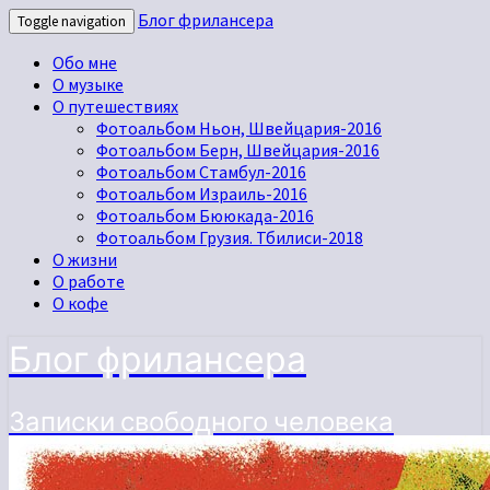
Блог фрилансера
Toggle navigation
Обо мне
О музыке
О путешествиях
Фотоальбом Ньон, Швейцария-2016
Фотоальбом Берн, Швейцария-2016
Фотоальбом Стамбул-2016
Фотоальбом Израиль-2016
Фотоальбом Бююкада-2016
Фотоальбом Грузия. Тбилиси-2018
О жизни
О работе
О кофе
Блог фрилансера
Записки свободного человека