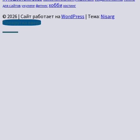
хобби
для сайтов
укулеле
фитнес
хостинг
© 2026
|
Сайт работает на
WordPress
|
Тема:
Nisarg
Прокрутка вверх