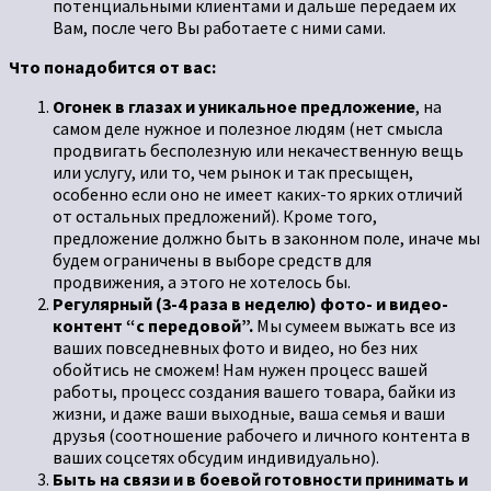
потенциальными клиентами и дальше передаем их
Вам, после чего Вы работаете с ними сами.
Что понадобится от вас:
Огонек в глазах и уникальное предложение
, на
самом деле нужное и полезное людям (нет смысла
продвигать бесполезную или некачественную вещь
или услугу, или то, чем рынок и так пресыщен,
особенно если оно не имеет каких-то ярких отличий
от остальных предложений). Кроме того,
предложение должно быть в законном поле, иначе мы
будем ограничены в выборе средств для
продвижения, а этого не хотелось бы.
Регулярный (3-4 раза в неделю) фото- и видео-
контент “с передовой”.
Мы сумеем выжать все из
ваших повседневных фото и видео, но без них
обойтись не сможем! Нам нужен процесс вашей
работы, процесс создания вашего товара, байки из
жизни, и даже ваши выходные, ваша семья и ваши
друзья (соотношение рабочего и личного контента в
ваших соцсетях обсудим индивидуально).
Быть на связи и в боевой готовности принимать и