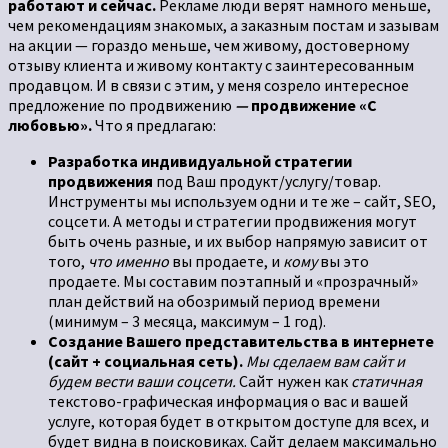
работают и сейчас.
Рекламе люди верят намного меньше,
чем рекомендациям знакомых, а заказным постам и зазывам
на акции — гораздо меньше, чем живому, достоверному
отзыву клиента и живому контакту с заинтересованным
продавцом. И в связи с этим, у меня созрело интересное
предложение по продвижению
—
п
родвижение
«С
любовью».
Что я предлагаю:
Разработка индивидуальной стратегии
продвижения
под Ваш продукт/услугу/товар.
Инструменты мы используем одни и те же – сайт, SEO,
соцсети. А методы и стратегии продвижения могут
быть очень разные, и их выбор напрямую зависит от
того,
что именно
вы продаете, и
кому
вы это
продаете. Мы составим поэтапный и «прозрачный»
план действий на обозримый период времени
(минимум – 3 месяца, максимум – 1 год).
Создание Вашего представительства в интернете
(сайт + социальная сеть).
Мы сделаем вам сайт и
будем вести ваши соцсети.
Сайт нужен как
статичная
текстово-графическая информация о вас и вашей
услуге, которая будет в открытом доступе для всех, и
будет видна в поисковиках. Сайт делаем максимально