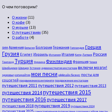
О чем поговорим?
О жизни
(11)
О кофе
(3)
О музыке
(13)
О путешествиях
(35)
О работе
(4)
Греция
Армения
Болгария
Германия
SMM
Бельгия
Голландия
Грузия
Россия
Египет
Израиль
Италия
Испания
Кипр
Латвия
Турция
Финляндия
Франция
Таиланд
Украина
Чехия
включи мозги!
Швейцария
Швеция
Эстония
администратор инстаграм
мои песни
посты для
здоровье
копирайтер
оффлайн бизнес
соцсетей
продвижение в интернете
продвижение инстаграм
путешествия 2011
путешествия 2012
путешествия 2013
путешествия 2015
путешествия 2014
путешествия 2016
путешествия 2017
путешествия 2019
путешествия 2018
путешествия 2024
путешествия 2025
самостоятельное путешествие
создание сайтов
тексты