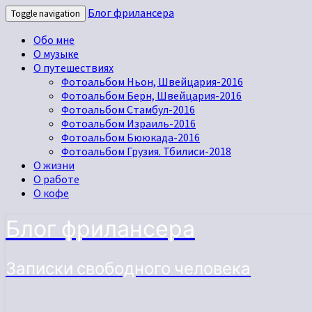
Блог фрилансера
Toggle navigation
Обо мне
О музыке
О путешествиях
Фотоальбом Ньон, Швейцария-2016
Фотоальбом Берн, Швейцария-2016
Фотоальбом Стамбул-2016
Фотоальбом Израиль-2016
Фотоальбом Бююкада-2016
Фотоальбом Грузия. Тбилиси-2018
О жизни
О работе
О кофе
Блог фрилансера
Записки свободного человека