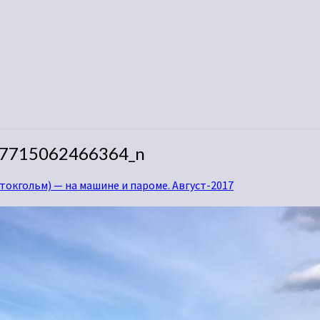
7715062466364_n
токгольм) — на машине и пароме. Август-2017