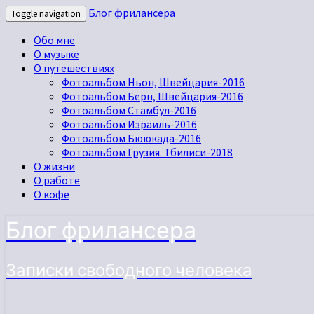
Блог фрилансера
Toggle navigation
Обо мне
О музыке
О путешествиях
Фотоальбом Ньон, Швейцария-2016
Фотоальбом Берн, Швейцария-2016
Фотоальбом Стамбул-2016
Фотоальбом Израиль-2016
Фотоальбом Бююкада-2016
Фотоальбом Грузия. Тбилиси-2018
О жизни
О работе
О кофе
Блог фрилансера
Записки свободного человека