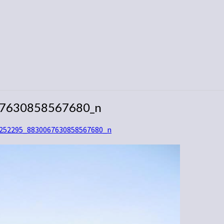
7630858567680_n
252295_8830067630858567680_n