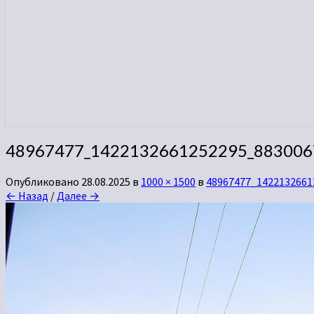
48967477_1422132661252295_883006
Опубликовано
28.08.2025
в
1000 × 1500
в
48967477_1422132661
← Назад
/
Далее →