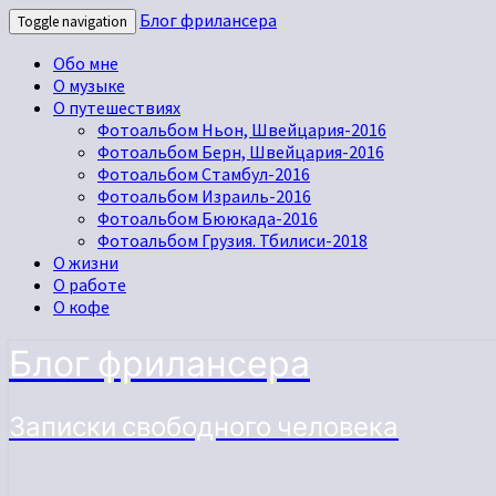
Блог фрилансера
Toggle navigation
Обо мне
О музыке
О путешествиях
Фотоальбом Ньон, Швейцария-2016
Фотоальбом Берн, Швейцария-2016
Фотоальбом Стамбул-2016
Фотоальбом Израиль-2016
Фотоальбом Бююкада-2016
Фотоальбом Грузия. Тбилиси-2018
О жизни
О работе
О кофе
Блог фрилансера
Записки свободного человека