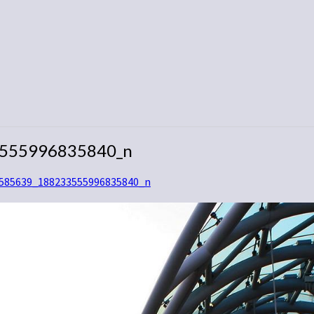
555996835840_n
585639_188233555996835840_n