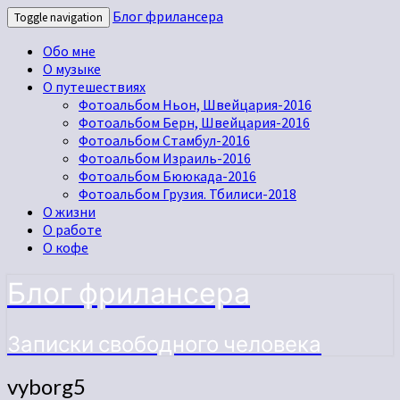
Блог фрилансера
Toggle navigation
Обо мне
О музыке
О путешествиях
Фотоальбом Ньон, Швейцария-2016
Фотоальбом Берн, Швейцария-2016
Фотоальбом Стамбул-2016
Фотоальбом Израиль-2016
Фотоальбом Бююкада-2016
Фотоальбом Грузия. Тбилиси-2018
О жизни
О работе
О кофе
Блог фрилансера
Записки свободного человека
vyborg5