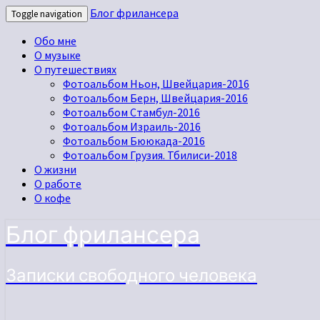
Блог фрилансера
Toggle navigation
Обо мне
О музыке
О путешествиях
Фотоальбом Ньон, Швейцария-2016
Фотоальбом Берн, Швейцария-2016
Фотоальбом Стамбул-2016
Фотоальбом Израиль-2016
Фотоальбом Бююкада-2016
Фотоальбом Грузия. Тбилиси-2018
О жизни
О работе
О кофе
Блог фрилансера
Записки свободного человека