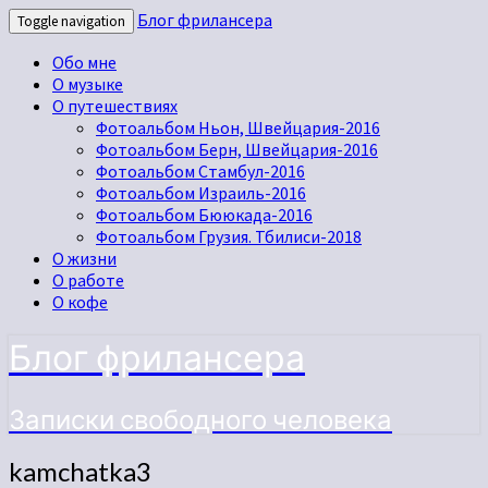
Блог фрилансера
Toggle navigation
Обо мне
О музыке
О путешествиях
Фотоальбом Ньон, Швейцария-2016
Фотоальбом Берн, Швейцария-2016
Фотоальбом Стамбул-2016
Фотоальбом Израиль-2016
Фотоальбом Бююкада-2016
Фотоальбом Грузия. Тбилиси-2018
О жизни
О работе
О кофе
Блог фрилансера
Записки свободного человека
kamchatka3