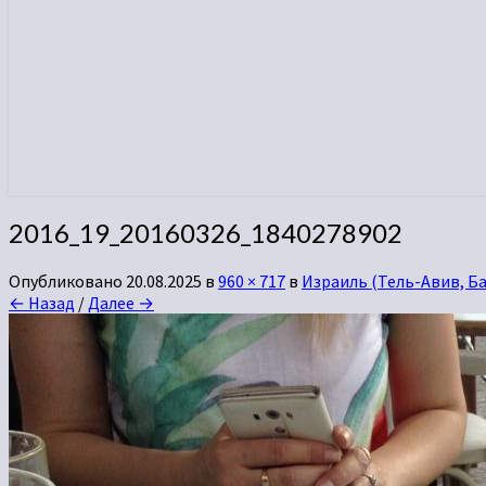
2016_19_20160326_1840278902
Опубликовано
20.08.2025
в
960 × 717
в
Израиль (Тель-Авив, Ба
← Назад
/
Далее →