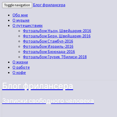
Блог фрилансера
Toggle navigation
Обо мне
О музыке
О путешествиях
Фотоальбом Ньон, Швейцария-2016
Фотоальбом Берн, Швейцария-2016
Фотоальбом Стамбул-2016
Фотоальбом Израиль-2016
Фотоальбом Бююкада-2016
Фотоальбом Грузия. Тбилиси-2018
О жизни
О работе
О кофе
Блог фрилансера
Записки свободного человека