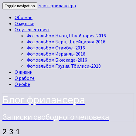
Блог фрилансера
Toggle navigation
Обо мне
О музыке
О путешествиях
Фотоальбом Ньон, Швейцария-2016
Фотоальбом Берн, Швейцария-2016
Фотоальбом Стамбул-2016
Фотоальбом Израиль-2016
Фотоальбом Бююкада-2016
Фотоальбом Грузия. Тбилиси-2018
О жизни
О работе
О кофе
Блог фрилансера
Записки свободного человека
2-3-1