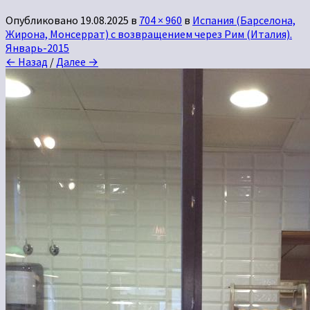
Опубликовано
19.08.2025
в
704 × 960
в
Испания (Барселона,
Жирона, Монсеррат) с возвращением через Рим (Италия).
Январь-2015
← Назад
/
Далее →