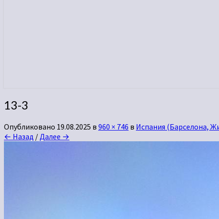
13-3
Опубликовано
19.08.2025
в
960 × 746
в
Испания (Барселона, Ж
← Назад
/
Далее →