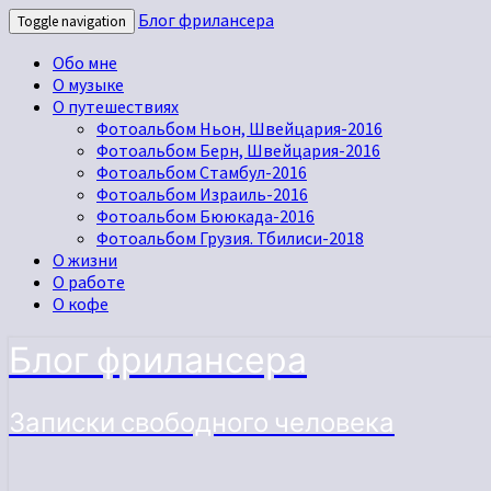
Блог фрилансера
Toggle navigation
Обо мне
О музыке
О путешествиях
Фотоальбом Ньон, Швейцария-2016
Фотоальбом Берн, Швейцария-2016
Фотоальбом Стамбул-2016
Фотоальбом Израиль-2016
Фотоальбом Бююкада-2016
Фотоальбом Грузия. Тбилиси-2018
О жизни
О работе
О кофе
Блог фрилансера
Записки свободного человека