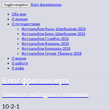
Блог фрилансера
Toggle navigation
Обо мне
О музыке
О путешествиях
Фотоальбом Ньон, Швейцария-2016
Фотоальбом Берн, Швейцария-2016
Фотоальбом Стамбул-2016
Фотоальбом Израиль-2016
Фотоальбом Бююкада-2016
Фотоальбом Грузия. Тбилиси-2018
О жизни
О работе
О кофе
Блог фрилансера
Записки свободного человека
10-2-1