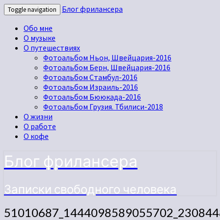
Блог фрилансера
Toggle navigation
Обо мне
О музыке
О путешествиях
Фотоальбом Ньон, Швейцария-2016
Фотоальбом Берн, Швейцария-2016
Фотоальбом Стамбул-2016
Фотоальбом Израиль-2016
Фотоальбом Бююкада-2016
Фотоальбом Грузия. Тбилиси-2018
О жизни
О работе
О кофе
Блог фрилансера
Записки свободного человека
51010687_1444098589055702_230844