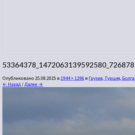
53364378_1472063139592580_726878
Опубликовано
25.08.2025
в
1944 × 1296
в
Грузия, Турция, Болг
← Назад
/
Далее →