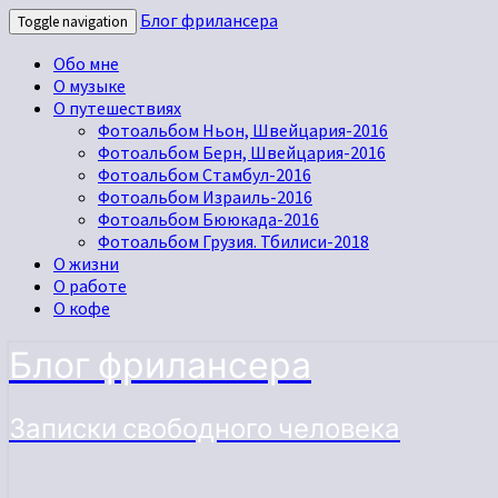
Блог фрилансера
Toggle navigation
Обо мне
О музыке
О путешествиях
Фотоальбом Ньон, Швейцария-2016
Фотоальбом Берн, Швейцария-2016
Фотоальбом Стамбул-2016
Фотоальбом Израиль-2016
Фотоальбом Бююкада-2016
Фотоальбом Грузия. Тбилиси-2018
О жизни
О работе
О кофе
Блог фрилансера
Записки свободного человека