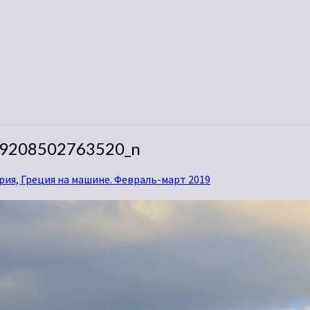
9208502763520_n
ария, Греция на машине. Февраль-март 2019