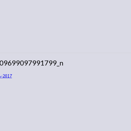
09699097991799_n
ь-2017