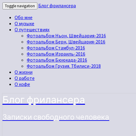
Блог фрилансера
Toggle navigation
Обо мне
О музыке
О путешествиях
Фотоальбом Ньон, Швейцария-2016
Фотоальбом Берн, Швейцария-2016
Фотоальбом Стамбул-2016
Фотоальбом Израиль-2016
Фотоальбом Бююкада-2016
Фотоальбом Грузия. Тбилиси-2018
О жизни
О работе
О кофе
Блог фрилансера
Записки свободного человека