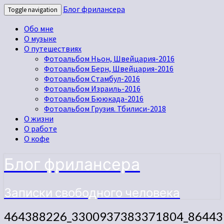
Блог фрилансера
Toggle navigation
Обо мне
О музыке
О путешествиях
Фотоальбом Ньон, Швейцария-2016
Фотоальбом Берн, Швейцария-2016
Фотоальбом Стамбул-2016
Фотоальбом Израиль-2016
Фотоальбом Бююкада-2016
Фотоальбом Грузия. Тбилиси-2018
О жизни
О работе
О кофе
Блог фрилансера
Записки свободного человека
464388226_3300937383371804_86443