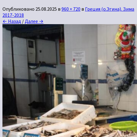
Опубликовано
25.08.2025
в
960 × 720
в
Греция (о.Эгина). Зима
2017-2018
← Назад
/
Далее →