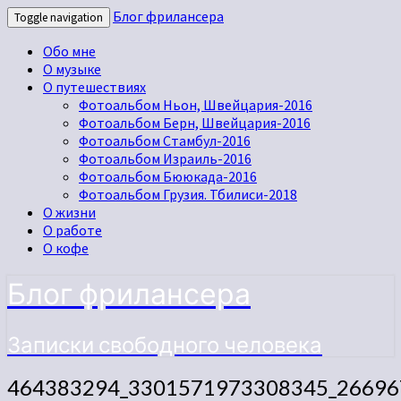
Блог фрилансера
Toggle navigation
Обо мне
О музыке
О путешествиях
Фотоальбом Ньон, Швейцария-2016
Фотоальбом Берн, Швейцария-2016
Фотоальбом Стамбул-2016
Фотоальбом Израиль-2016
Фотоальбом Бююкада-2016
Фотоальбом Грузия. Тбилиси-2018
О жизни
О работе
О кофе
Блог фрилансера
Записки свободного человека
464383294_3301571973308345_26696