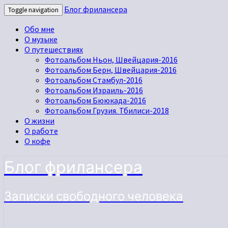
Блог фрилансера
Toggle navigation
Обо мне
О музыке
О путешествиях
Фотоальбом Ньон, Швейцария-2016
Фотоальбом Берн, Швейцария-2016
Фотоальбом Стамбул-2016
Фотоальбом Израиль-2016
Фотоальбом Бююкада-2016
Фотоальбом Грузия. Тбилиси-2018
О жизни
О работе
О кофе
Блог фрилансера
Записки свободного человека