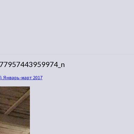
77957443959974_n
). Январь-март 2017