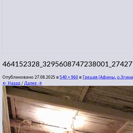
464152328_3295608747238001_27427
Опубликовано
27.08.2025
в
540 × 960
в
Греция (Афины, о.Эгина
← Назад
/
Далее →