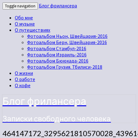
Блог фрилансера
Toggle navigation
Обо мне
О музыке
О путешествиях
Фотоальбом Ньон, Швейцария-2016
Фотоальбом Берн, Швейцария-2016
Фотоальбом Стамбул-2016
Фотоальбом Израиль-2016
Фотоальбом Бююкада-2016
Фотоальбом Грузия. Тбилиси-2018
О жизни
О работе
О кофе
Блог фрилансера
Записки свободного человека
464147172_3295621810570028_43961