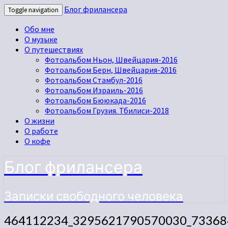
Блог фрилансера
Toggle navigation
Обо мне
О музыке
О путешествиях
Фотоальбом Ньон, Швейцария-2016
Фотоальбом Берн, Швейцария-2016
Фотоальбом Стамбул-2016
Фотоальбом Израиль-2016
Фотоальбом Бююкада-2016
Фотоальбом Грузия. Тбилиси-2018
О жизни
О работе
О кофе
Блог фрилансера
Записки свободного человека
464112234_3295621790570030_73368