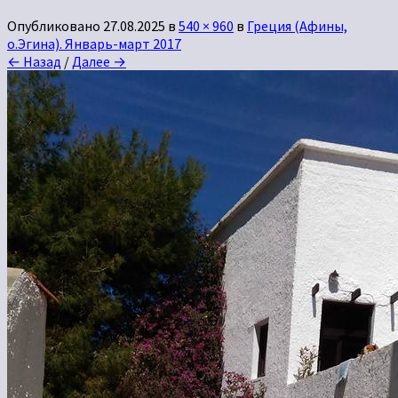
Опубликовано
27.08.2025
в
540 × 960
в
Греция (Афины,
о.Эгина). Январь-март 2017
← Назад
/
Далее →