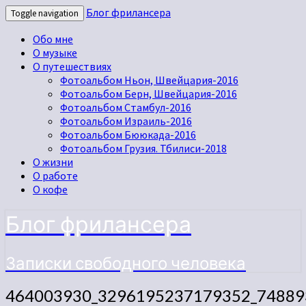
Блог фрилансера
Toggle navigation
Обо мне
О музыке
О путешествиях
Фотоальбом Ньон, Швейцария-2016
Фотоальбом Берн, Швейцария-2016
Фотоальбом Стамбул-2016
Фотоальбом Израиль-2016
Фотоальбом Бююкада-2016
Фотоальбом Грузия. Тбилиси-2018
О жизни
О работе
О кофе
Блог фрилансера
Записки свободного человека
464003930_3296195237179352_74889