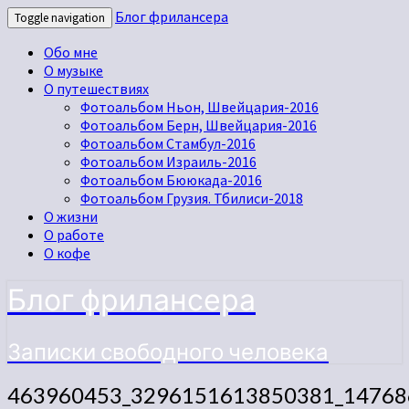
Блог фрилансера
Toggle navigation
Обо мне
О музыке
О путешествиях
Фотоальбом Ньон, Швейцария-2016
Фотоальбом Берн, Швейцария-2016
Фотоальбом Стамбул-2016
Фотоальбом Израиль-2016
Фотоальбом Бююкада-2016
Фотоальбом Грузия. Тбилиси-2018
О жизни
О работе
О кофе
Блог фрилансера
Записки свободного человека
463960453_3296151613850381_14768