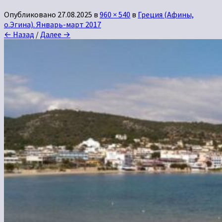
Опубликовано
27.08.2025
в
960 × 540
в
Греция (Афины,
о.Эгина). Январь-март 2017
← Назад
/
Далее →