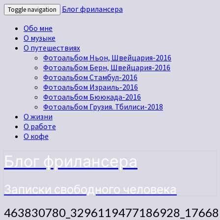
Блог фрилансера
Toggle navigation
Обо мне
О музыке
О путешествиях
Фотоальбом Ньон, Швейцария-2016
Фотоальбом Берн, Швейцария-2016
Фотоальбом Стамбул-2016
Фотоальбом Израиль-2016
Фотоальбом Бююкада-2016
Фотоальбом Грузия. Тбилиси-2018
О жизни
О работе
О кофе
Блог фрилансера
Записки свободного человека
463830780_3296119477186928_17668