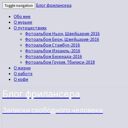
Блог фрилансера
Toggle navigation
Обо мне
О музыке
О путешествиях
Фотоальбом Ньон, Швейцария-2016
Фотоальбом Берн, Швейцария-2016
Фотоальбом Стамбул-2016
Фотоальбом Израиль-2016
Фотоальбом Бююкада-2016
Фотоальбом Грузия. Тбилиси-2018
О жизни
О работе
О кофе
Блог фрилансера
Записки свободного человека