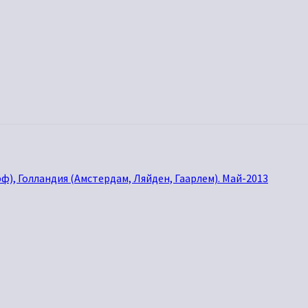
), Голландия (Амстердам, Ляйден, Гаарлем). Май-2013