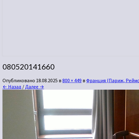
080520141660
Опубликовано
18.08.2025
в
800 × 449
в
Франция (Париж, Реймс,
← Назад
/
Далее →