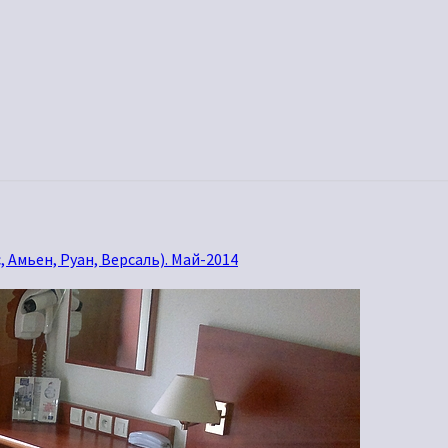
 Амьен, Руан, Версаль). Май-2014