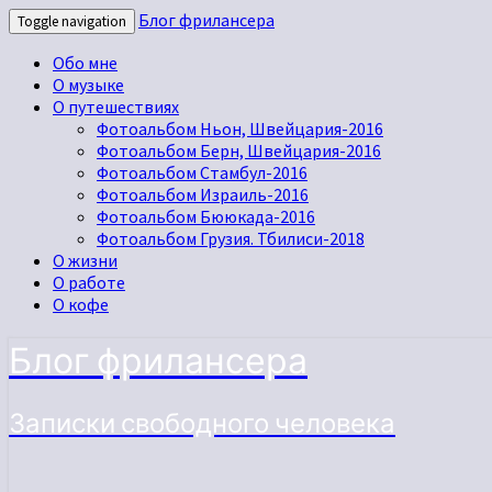
Блог фрилансера
Toggle navigation
Обо мне
О музыке
О путешествиях
Фотоальбом Ньон, Швейцария-2016
Фотоальбом Берн, Швейцария-2016
Фотоальбом Стамбул-2016
Фотоальбом Израиль-2016
Фотоальбом Бююкада-2016
Фотоальбом Грузия. Тбилиси-2018
О жизни
О работе
О кофе
Блог фрилансера
Записки свободного человека