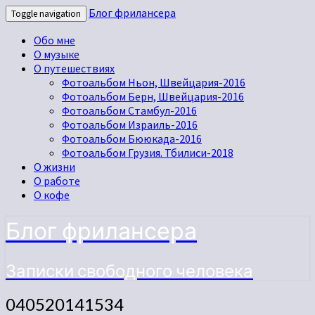
Блог фрилансера
Toggle navigation
Обо мне
О музыке
О путешествиях
Фотоальбом Ньон, Швейцария-2016
Фотоальбом Берн, Швейцария-2016
Фотоальбом Стамбул-2016
Фотоальбом Израиль-2016
Фотоальбом Бююкада-2016
Фотоальбом Грузия. Тбилиси-2018
О жизни
О работе
О кофе
Блог фрилансера
Записки свободного человека
040520141534