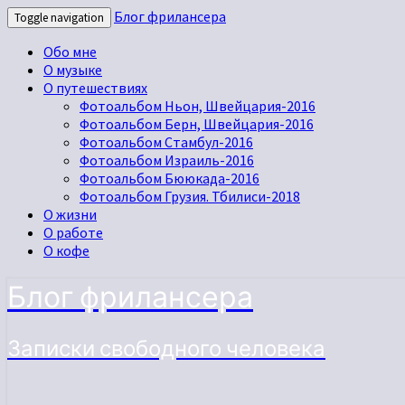
Блог фрилансера
Toggle navigation
Обо мне
О музыке
О путешествиях
Фотоальбом Ньон, Швейцария-2016
Фотоальбом Берн, Швейцария-2016
Фотоальбом Стамбул-2016
Фотоальбом Израиль-2016
Фотоальбом Бююкада-2016
Фотоальбом Грузия. Тбилиси-2018
О жизни
О работе
О кофе
Блог фрилансера
Записки свободного человека