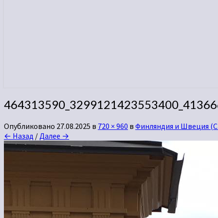
464313590_3299121423553400_41366
Опубликовано
27.08.2025
в
720 × 960
в
Финляндия и Швеция (С
← Назад
/
Далее →