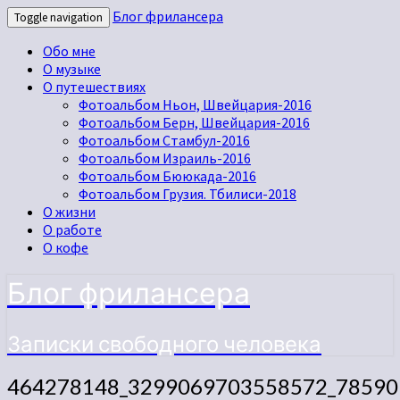
Блог фрилансера
Toggle navigation
Обо мне
О музыке
О путешествиях
Фотоальбом Ньон, Швейцария-2016
Фотоальбом Берн, Швейцария-2016
Фотоальбом Стамбул-2016
Фотоальбом Израиль-2016
Фотоальбом Бююкада-2016
Фотоальбом Грузия. Тбилиси-2018
О жизни
О работе
О кофе
Блог фрилансера
Записки свободного человека
464278148_3299069703558572_78590