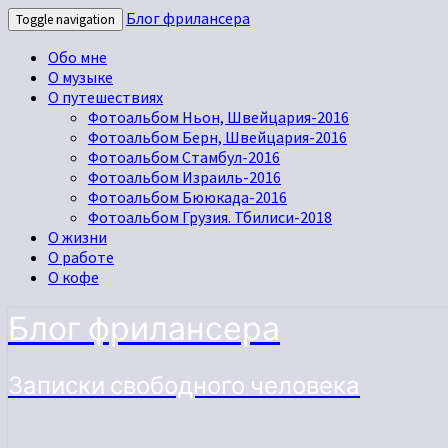
Блог фрилансера
Toggle navigation
Обо мне
О музыке
О путешествиях
Фотоальбом Ньон, Швейцария-2016
Фотоальбом Берн, Швейцария-2016
Фотоальбом Стамбул-2016
Фотоальбом Израиль-2016
Фотоальбом Бююкада-2016
Фотоальбом Грузия. Тбилиси-2018
О жизни
О работе
О кофе
Блог фрилансера
Записки свободного человека