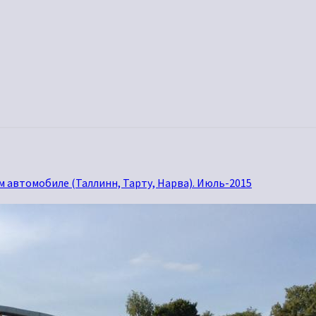
м автомобиле (Таллинн, Тарту, Нарва). Июль-2015