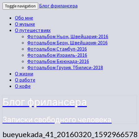
Блог фрилансера
Toggle navigation
Обо мне
О музыке
О путешествиях
Фотоальбом Ньон, Швейцария-2016
Фотоальбом Берн, Швейцария-2016
Фотоальбом Стамбул-2016
Фотоальбом Израиль-2016
Фотоальбом Бююкада-2016
Фотоальбом Грузия. Тбилиси-2018
О жизни
О работе
О кофе
Блог фрилансера
Записки свободного человека
bueyuekada_41_20160320_1592966578