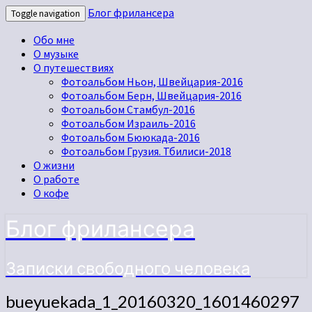
Блог фрилансера
Toggle navigation
Обо мне
О музыке
О путешествиях
Фотоальбом Ньон, Швейцария-2016
Фотоальбом Берн, Швейцария-2016
Фотоальбом Стамбул-2016
Фотоальбом Израиль-2016
Фотоальбом Бююкада-2016
Фотоальбом Грузия. Тбилиси-2018
О жизни
О работе
О кофе
Блог фрилансера
Записки свободного человека
bueyuekada_1_20160320_1601460297