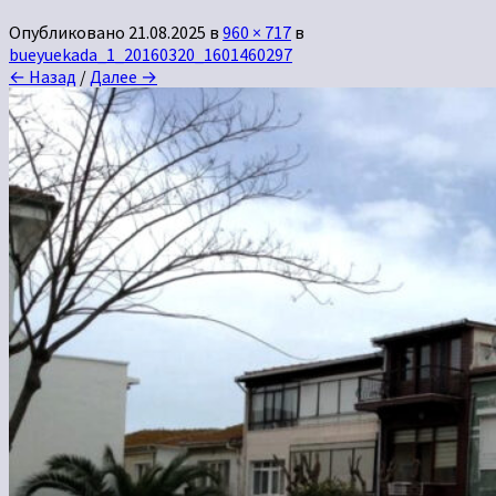
Опубликовано
21.08.2025
в
960 × 717
в
bueyuekada_1_20160320_1601460297
← Назад
/
Далее →